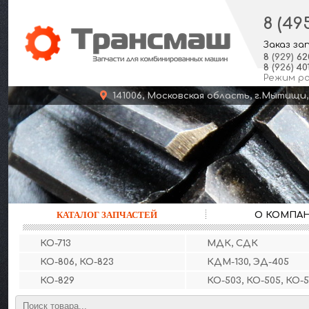
8 (49
Заказ за
8
(929)
62
8
(926)
401
Режим р
141006, Московская область, г.Мыт
КАТАЛОГ ЗАПЧАСТЕЙ
О КОМПА
КО-713
МДК, СДК
КО-806, КО-823
КДМ-130, ЭД-405
КО-829
КО-503, КО-505, КО-5