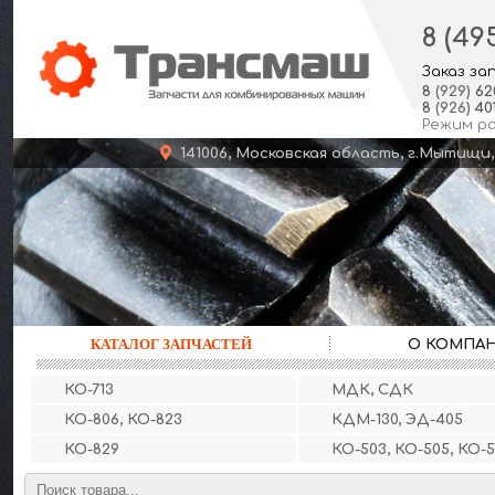
8 (49
Заказ за
8
(929)
62
8
(926)
401
Режим р
141006, Московская область, г.Мыт
КАТАЛОГ ЗАПЧАСТЕЙ
О КОМПА
КО-713
МДК, СДК
КО-806, КО-823
КДМ-130, ЭД-405
КО-829
КО-503, КО-505, КО-5