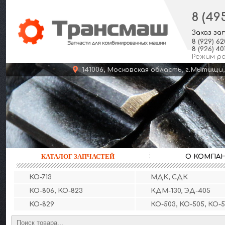
8 (49
Заказ за
8
(929)
62
8
(926)
401
Режим р
141006, Московская область, г.Мыт
КАТАЛОГ ЗАПЧАСТЕЙ
О КОМПА
КО-713
МДК, СДК
КО-806, КО-823
КДМ-130, ЭД-405
КО-829
КО-503, КО-505, КО-5