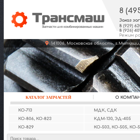
8 (49
Заказ за
8
(929)
62
8
(926)
401
Режим р
141006, Московская область, г.Мыт
КАТАЛОГ ЗАПЧАСТЕЙ
О КОМПА
КО-713
МДК, СДК
КО-806, КО-823
КДМ-130, ЭД-405
КО-829
КО-503, КО-505, КО-5