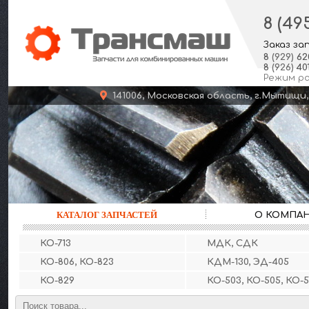
8 (49
Заказ за
8
(929)
62
8
(926)
401
Режим р
141006, Московская область, г.Мыт
КАТАЛОГ ЗАПЧАСТЕЙ
О КОМПА
КО-713
МДК, СДК
КО-806, КО-823
КДМ-130, ЭД-405
КО-829
КО-503, КО-505, КО-5