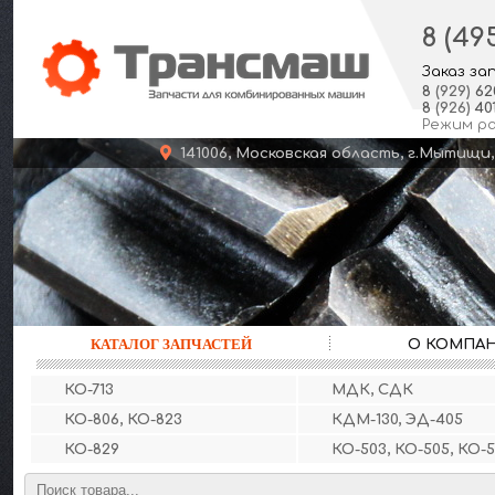
8 (49
Заказ за
8
(929)
62
8
(926)
401
Режим р
141006, Московская область, г.Мыт
КАТАЛОГ ЗАПЧАСТЕЙ
О КОМПА
КО-713
МДК, СДК
КО-806, КО-823
КДМ-130, ЭД-405
КО-829
КО-503, КО-505, КО-5