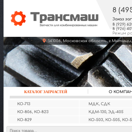
8 (49
Заказ за
8
(929)
62
8
(926)
401
Режим р
141006, Московская область, г.Мыт
КАТАЛОГ ЗАПЧАСТЕЙ
О КОМПА
КО-713
МДК, СДК
КО-806, КО-823
КДМ-130, ЭД-405
КО-829
КО-503, КО-505, КО-5