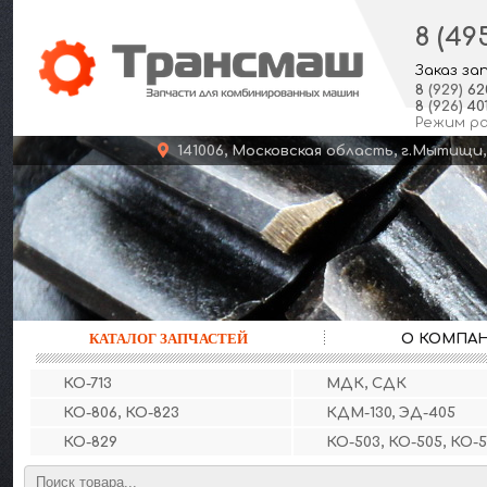
8 (49
Заказ за
8
(929)
62
8
(926)
401
Режим р
141006, Московская область, г.Мыт
КАТАЛОГ ЗАПЧАСТЕЙ
О КОМПА
КО-713
МДК, СДК
КО-806, КО-823
КДМ-130, ЭД-405
КО-829
КО-503, КО-505, КО-5