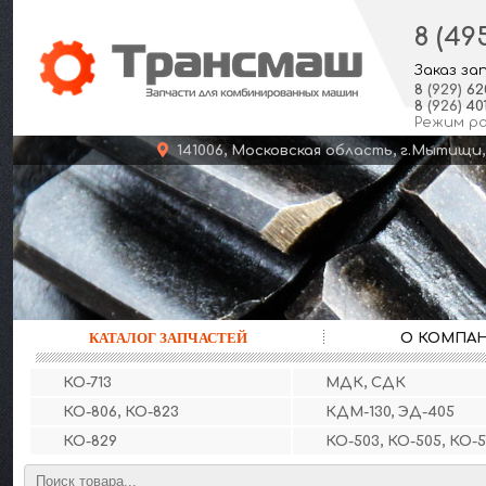
8 (49
Заказ за
8
(929)
62
8
(926)
401
Режим р
141006, Московская область, г.Мыт
КАТАЛОГ ЗАПЧАСТЕЙ
О КОМПА
КО-713
МДК, СДК
КО-806, КО-823
КДМ-130, ЭД-405
КО-829
КО-503, КО-505, КО-5