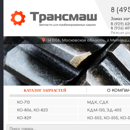
8 (49
Заказ за
8
(929)
62
8
(926)
401
Режим р
141006, Московская область, г.Мыт
КАТАЛОГ ЗАПЧАСТЕЙ
О КОМПА
КО-713
МДК, СДК
КО-806, КО-823
КДМ-130, ЭД-405
КО-829
КО-503, КО-505, КО-5