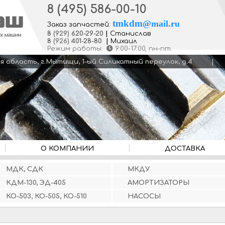
8 (495) 586-00-10
tmkdm
@
mail.ru
Заказ запчастей:
8
(929)
620-29-20
|
Станислав
8
(926)
401-28-80
|
Михаил
Режим работы:
9:00-17:00
, пн-пт.
кая область, г.Мытищи, 1-ый Силикатный переулок, д.4
О КОМПАНИИ
ДОСТАВКА
МДК, СДК
МКДУ
КДМ-130, ЭД-405
АМОРТИЗАТОРЫ
КО-503, КО-505, КО-510
НАСОСЫ