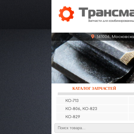
141006, Московс
КАТАЛОГ ЗАПЧАСТЕЙ
КО-713
КО-806, КО-823
КО-829