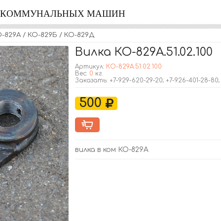
Я КОММУНАЛЬНЫХ МАШИН
-829А / КО-829Б / КО-829Д
Вилка КО-829А.51.02.100
Артикул:
КО-829А.51.02.100
Вес:
0
кг.
Заказать: +7-929-620-29-20; +7-926-401-28-80
500
вилка в ком КО-829А