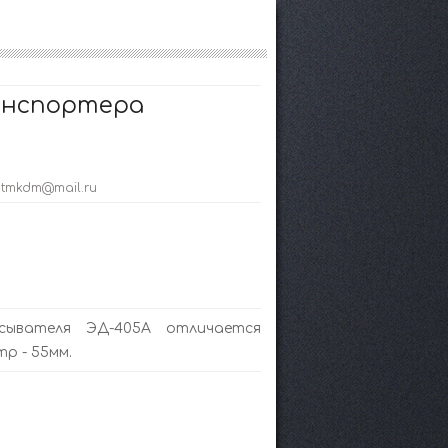
анспортера
; tmkdm@mail.ru
асывателя ЭД-405А отличается
р - 55мм.