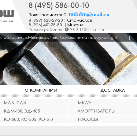
8 (495) 586-00-10
tmkdm
@
mail.ru
Заказ запчастей:
8
(929)
620-29-20
|
Станислав
8
(926)
401-28-80
|
Михаил
Режим работы:
9:00-17:00
, пн-пт.
кая область, г.Мытищи, 1-ый Силикатный переулок, д.4
О КОМПАНИИ
ДОСТАВКА
МДК, СДК
МКДУ
КДМ-130, ЭД-405
АМОРТИЗАТОРЫ
КО-503, КО-505, КО-510
НАСОСЫ