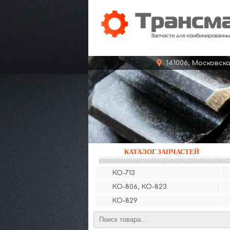
141006, Московс
КАТАЛОГ ЗАПЧАСТЕЙ
КО-713
КО-806, КО-823
КО-829