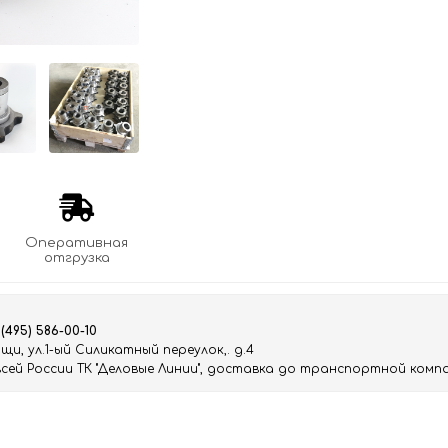
Оперативная
отгрузка
 (495) 586-00-10
и, ул.1-ый Силикатный переулок,. д.4
ей России ТК "Деловые Линии", доставка до транспортной компа