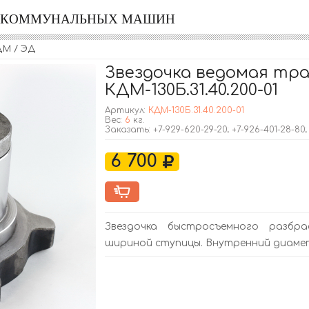
Я КОММУНАЛЬНЫХ МАШИН
ДМ / ЭД
Звездочка ведомая тр
КДМ-130Б.31.40.200-01
Артикул:
КДМ-130Б.31.40.200-01
Вес:
6
кг.
Заказать: +7-929-620-29-20; +7-926-401-28-80
6 700
Звездочка быстросъемного разбр
шириной ступицы. Внутренний диамет