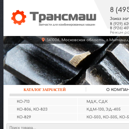
8 (49
Заказ за
8
(929)
62
8
(926)
401
Режим р
141006, Московская область, г.Мыт
КАТАЛОГ ЗАПЧАСТЕЙ
О КОМПА
КО-713
МДК, СДК
КО-806, КО-823
КДМ-130, ЭД-405
КО-829
КО-503, КО-505, КО-5