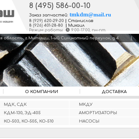
8 (495) 586-00-10
tmkdm
@
mail.ru
Заказ запчастей:
8
(929)
620-29-20
|
Станислав
8
(926)
401-28-80
|
Михаил
Режим работы:
9:00-17:00
, пн-пт.
кая область, г.Мытищи, 1-ый Силикатный переулок, д.4
О КОМПАНИИ
ДОСТАВКА
МДК, СДК
МКДУ
КДМ-130, ЭД-405
АМОРТИЗАТОРЫ
КО-503, КО-505, КО-510
НАСОСЫ