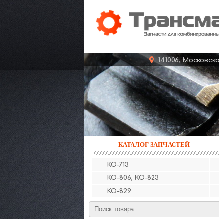
141006, Московс
КАТАЛОГ ЗАПЧАСТЕЙ
КО-713
КО-806, КО-823
КО-829