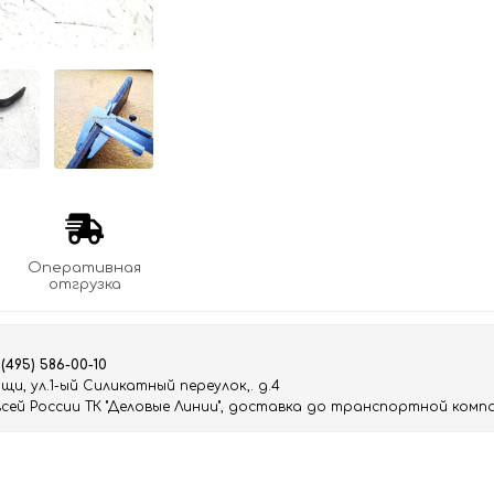
Оперативная
отгрузка
 (495) 586-00-10
и, ул.1-ый Силикатный переулок,. д.4
ей России ТК "Деловые Линии", доставка до транспортной компа