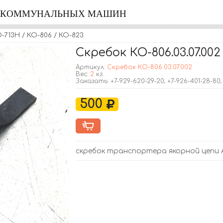
Я КОММУНАЛЬНЫХ МАШИН
713Н / КО-806 / КО-823
Скребок КО-806.03.07.002
Артикул:
Скребок КО-806.03.07.002
Вес:
2
кг.
Заказать: +7-929-620-29-20; +7-926-401-28-80
500
скребок транспортера якорной цепи А