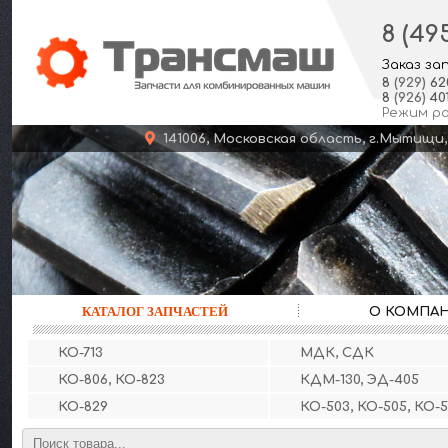
8 (49
Заказ за
8
(929)
62
8
(926)
401
Режим р
141006, Московская область, г.Мыт
КАТАЛОГ ЗАПЧАСТЕЙ
О КОМПА
КО-713
МДК, СДК
КО-806, КО-823
КДМ-130, ЭД-405
КО-829
КО-503, КО-505, КО-5