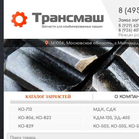
8 (49
Заказ за
8
(929)
62
8
(926)
401
Режим р
141006, Московская область, г.Мыт
КАТАЛОГ ЗАПЧАСТЕЙ
О КОМПА
КО-713
МДК, СДК
КО-806, КО-823
КДМ-130, ЭД-405
КО-829
КО-503, КО-505, КО-5