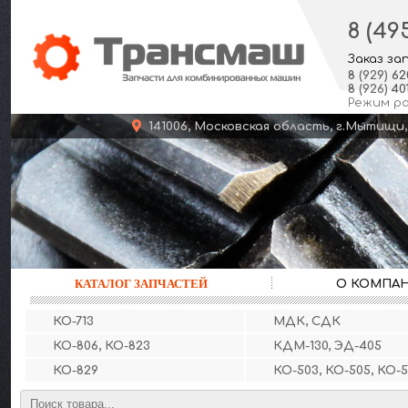
8 (49
Заказ за
8
(929)
62
8
(926)
401
Режим р
141006, Московская область, г.Мыт
КАТАЛОГ ЗАПЧАСТЕЙ
О КОМПА
КО-713
МДК, СДК
КО-806, КО-823
КДМ-130, ЭД-405
КО-829
КО-503, КО-505, КО-5