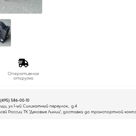
Оперативная
отгрузка
 (495) 586-00-10
и, ул.1-ый Силикатный переулок,. д.4
ей России ТК "Деловые Линии", доставка до транспортной компа