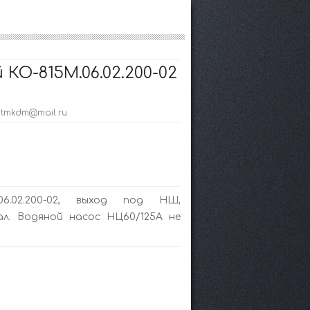
КО-815М.06.02.200-02
; tmkdm@mail.ru
06.02.200-02, выход под НШ,
ал. Водяной насос НЦ60/125А не