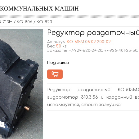
Я КОММУНАЛЬНЫХ МАШИН
713Н / КО-806 / КО-823
Редуктор раздаточный 
Артикул:
КО-815М.06.02.200-02
Вес:
50
кг.
Заказать: +7-929-620-29-20; +7-926-401-28-80
Под заказ
Редуктор раздаточный КО-815М.
гидромотор 310.3.56 и карданный в
используется, стоит заглушка.