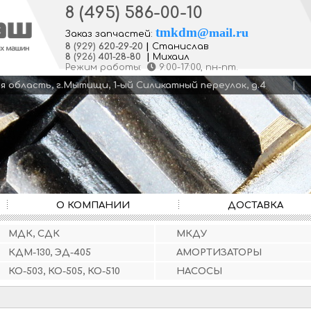
8 (495) 586-00-10
tmkdm
@
mail.ru
Заказ запчастей:
8
(929)
620-29-20
|
Станислав
8
(926)
401-28-80
|
Михаил
Режим работы:
9:00-17:00
, пн-пт.
кая область, г.Мытищи, 1-ый Силикатный переулок, д.4
О КОМПАНИИ
ДОСТАВКА
МДК, СДК
МКДУ
КДМ-130, ЭД-405
АМОРТИЗАТОРЫ
КО-503, КО-505, КО-510
НАСОСЫ