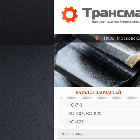
141006, Московс
КАТАЛОГ ЗАПЧАСТЕЙ
КО-713
КО-806, КО-823
КО-829