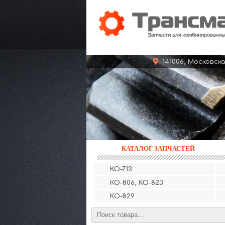
141006, Московс
КАТАЛОГ ЗАПЧАСТЕЙ
КО-713
КО-806, КО-823
КО-829