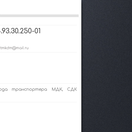
3.30.250-01
; tmkdm@mail.ru
ивода транспортера МДК, СДК