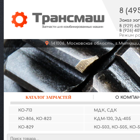
8 (49
Заказ за
8
(929)
62
8
(926)
401
Режим р
141006, Московская область, г.Мыт
КАТАЛОГ ЗАПЧАСТЕЙ
О КОМПА
КО-713
МДК, СДК
КО-806, КО-823
КДМ-130, ЭД-405
КО-829
КО-503, КО-505, КО-5