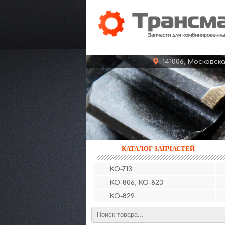
141006, Московс
КАТАЛОГ ЗАПЧАСТЕЙ
КО-713
КО-806, КО-823
КО-829