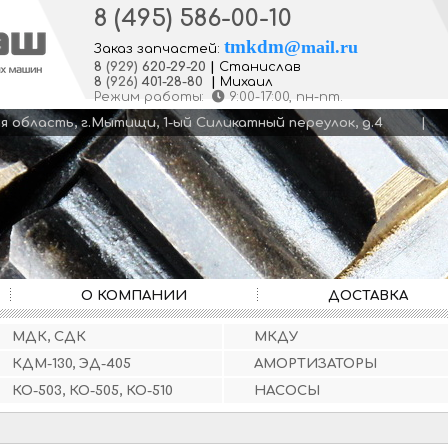
8 (495) 586-00-10
tmkdm
@
mail.ru
Заказ запчастей:
8
(929)
620-29-20
|
Станислав
8
(926)
401-28-80
|
Михаил
Режим работы:
9:00-17:00
, пн-пт.
кая область, г.Мытищи, 1-ый Силикатный переулок, д.4
О КОМПАНИИ
ДОСТАВКА
МДК, СДК
МКДУ
КДМ-130, ЭД-405
АМОРТИЗАТОРЫ
КО-503, КО-505, КО-510
НАСОСЫ