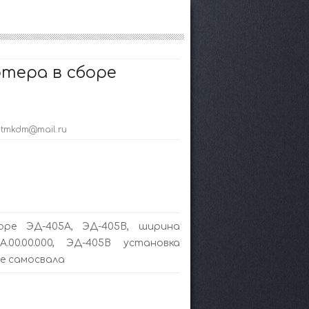
тера в сборе
; tmkdm@mail.ru
ре ЭД-405А, ЭД-405В, ширина
.00.00.000, ЭД-405В установка
е самосвала