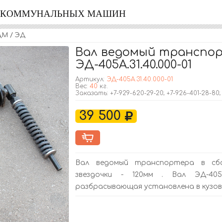
Я КОММУНАЛЬНЫХ МАШИН
ДМ / ЭД
Вал ведомый транспор
ЭД-405А.31.40.000-01
Артикул:
ЭД-405А.31.40.000-01
Вес:
40
кг.
Заказать: +7-929-620-29-20; +7-926-401-28-80
39 500
Вал ведомый транспортера в сбо
звездочки - 120мм . Вал ЭД-405А
разбрасывающая установлена в кузов