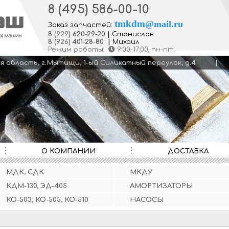
8 (495) 586-00-10
tmkdm
@
mail.ru
Заказ запчастей:
8
(929)
620-29-20
|
Станислав
8
(926)
401-28-80
|
Михаил
Режим работы:
9:00-17:00
, пн-пт.
кая область, г.Мытищи, 1-ый Силикатный переулок, д.4
О КОМПАНИИ
ДОСТАВКА
МДК, СДК
МКДУ
КДМ-130, ЭД-405
АМОРТИЗАТОРЫ
КО-503, КО-505, КО-510
НАСОСЫ