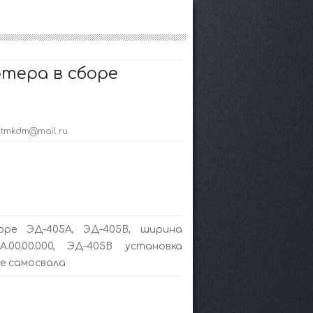
тера в сборе
; tmkdm@mail.ru
ре ЭД-405А, ЭД-405В, ширина
.00.00.000, ЭД-405В установка
е самосвала