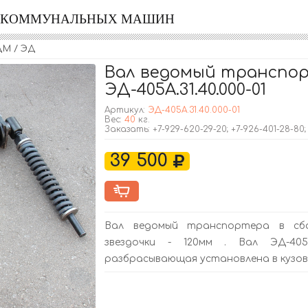
Я КОММУНАЛЬНЫХ МАШИН
ДМ / ЭД
Вал ведомый транспор
ЭД-405А.31.40.000-01
Артикул:
ЭД-405А.31.40.000-01
Вес:
40
кг.
Заказать: +7-929-620-29-20; +7-926-401-28-80
39 500
Вал ведомый транспортера в сбо
звездочки - 120мм . Вал ЭД-405А
разбрасывающая установлена в кузов