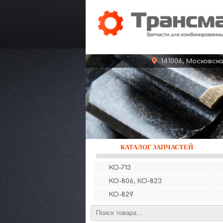
141006, Московс
КАТАЛОГ ЗАПЧАСТЕЙ
КО-713
КО-806, КО-823
КО-829