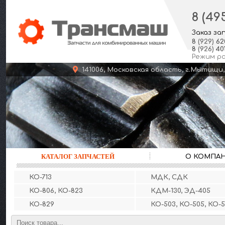
8 (49
Заказ за
8
(929)
62
8
(926)
401
Режим р
141006, Московская область, г.Мыт
КАТАЛОГ ЗАПЧАСТЕЙ
О КОМПА
КО-713
МДК, СДК
КО-806, КО-823
КДМ-130, ЭД-405
КО-829
КО-503, КО-505, КО-5