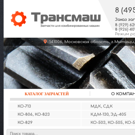
8 (49
Заказ за
8
(929)
62
8
(926)
401
Режим р
141006, Московская область, г.Мыт
КАТАЛОГ ЗАПЧАСТЕЙ
О КОМПА
КО-713
МДК, СДК
КО-806, КО-823
КДМ-130, ЭД-405
КО-829
КО-503, КО-505, КО-5