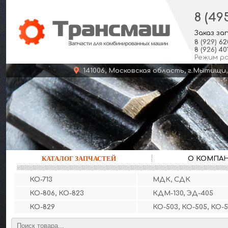
8 (49
Заказ за
8
(929)
62
8
(926)
401
Режим р
141006, Московская область, г.Мыт
КАТАЛОГ ЗАПЧАСТЕЙ
О КОМПА
КО-713
МДК, СДК
КО-806, КО-823
КДМ-130, ЭД-405
КО-829
КО-503, КО-505, КО-5