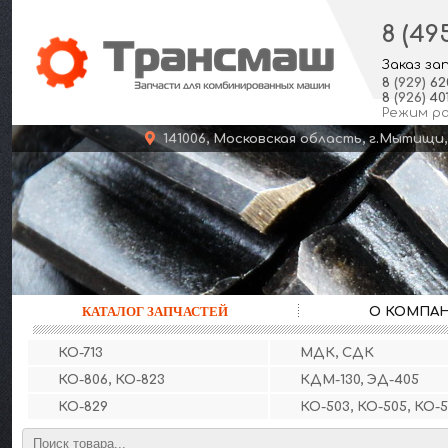
8 (49
Заказ за
8
(929)
62
8
(926)
401
Режим р
141006, Московская область, г.Мыт
КАТАЛОГ ЗАПЧАСТЕЙ
О КОМПА
КО-713
МДК, СДК
КО-806, КО-823
КДМ-130, ЭД-405
КО-829
КО-503, КО-505, КО-5