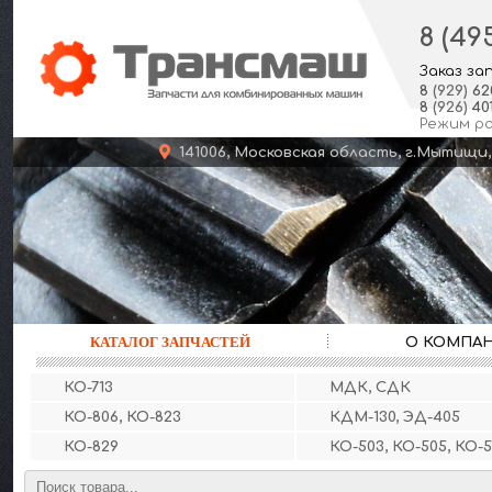
8 (49
Заказ за
8
(929)
62
8
(926)
401
Режим р
141006, Московская область, г.Мыт
КАТАЛОГ ЗАПЧАСТЕЙ
О КОМПА
КО-713
МДК, СДК
КО-806, КО-823
КДМ-130, ЭД-405
КО-829
КО-503, КО-505, КО-5