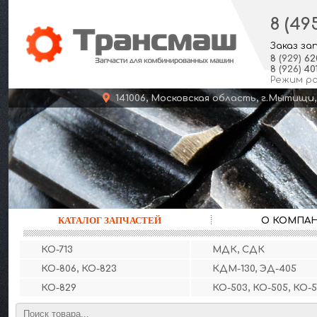
8 (49
Заказ за
8
(929)
62
8
(926)
401
Режим р
141006, Московская область, г.Мыт
КАТАЛОГ ЗАПЧАСТЕЙ
О КОМПА
КО-713
МДК, СДК
КО-806, КО-823
КДМ-130, ЭД-405
КО-829
КО-503, КО-505, КО-5