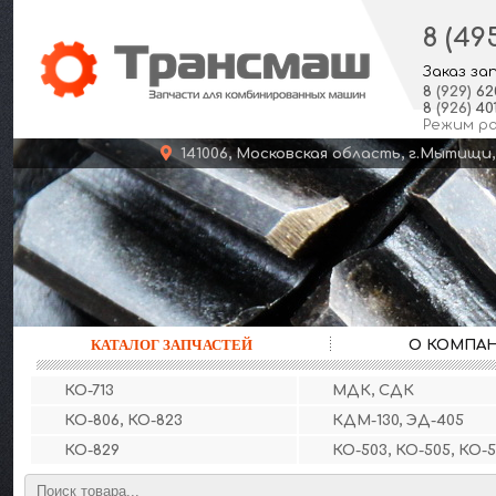
8 (49
Заказ за
8
(929)
62
8
(926)
401
Режим р
141006, Московская область, г.Мыт
КАТАЛОГ ЗАПЧАСТЕЙ
О КОМПА
КО-713
МДК, СДК
КО-806, КО-823
КДМ-130, ЭД-405
КО-829
КО-503, КО-505, КО-5