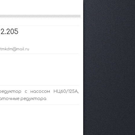
2.205
; tmkdm@mail.ru
редуктор с насосом НЦ60/125А,
даточные редуктора