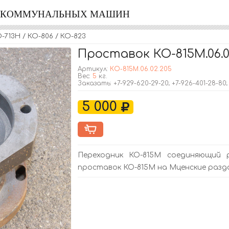
Я КОММУНАЛЬНЫХ МАШИН
713Н / КО-806 / КО-823
Проставок КО-815М.06.0
Артикул:
КО-815М.06.02.205
Вес:
5
кг.
Заказать: +7-929-620-29-20; +7-926-401-28-80
5 000
Переходник КО-815М соединяющий 
проставок КО-815М на Мценские раз