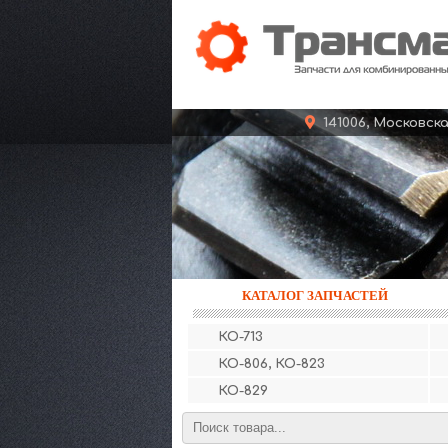
141006, Московс
КАТАЛОГ ЗАПЧАСТЕЙ
КО-713
КО-806, КО-823
КО-829