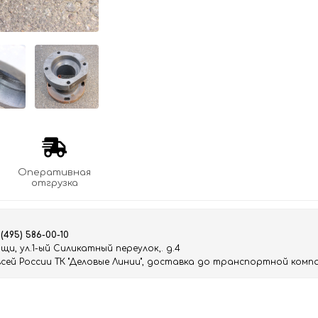
Оперативная
отгрузка
 (495) 586-00-10
и, ул.1-ый Силикатный переулок,. д.4
ей России ТК "Деловые Линии", доставка до транспортной компа