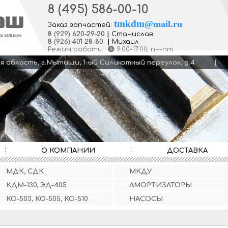
8 (495) 586-00-10
tmkdm
@
mail.ru
Заказ запчастей:
8
(929)
620-29-20
|
Станислав
8
(926)
401-28-80
|
Михаил
Режим работы:
9:00-17:00
, пн-пт.
кая область, г.Мытищи, 1-ый Силикатный переулок, д.4
О КОМПАНИИ
ДОСТАВКА
МДК, СДК
МКДУ
КДМ-130, ЭД-405
АМОРТИЗАТОРЫ
КО-503, КО-505, КО-510
НАСОСЫ