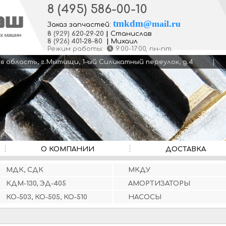
8 (495) 586-00-10
tmkdm
@
mail.ru
Заказ запчастей:
8
(929)
620-29-20
|
Станислав
8
(926)
401-28-80
|
Михаил
Режим работы:
9:00-17:00
, пн-пт.
кая область, г.Мытищи, 1-ый Силикатный переулок, д.4
О КОМПАНИИ
ДОСТАВКА
МДК, СДК
МКДУ
КДМ-130, ЭД-405
АМОРТИЗАТОРЫ
КО-503, КО-505, КО-510
НАСОСЫ