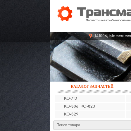
141006, Московс
КАТАЛОГ ЗАПЧАСТЕЙ
КО-713
КО-806, КО-823
КО-829