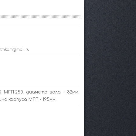
; tmkdm@mail.ru
 МГП-250, диаметр вала - 32мм.
а корпуса МГП - 195мм.