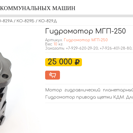
Я КОММУНАЛЬНЫХ МАШИН
-829А / КО-829Б / КО-829Д
Гидромотор МГП-250
Артикул:
Гидромотор МГП-250
Вес:
10
кг.
Заказать: +7-929-620-29-20; +7-926-401-28-80
25 000
Мотор гидравлический планетарный
Гидромотор привода щетки КДМ. Длин