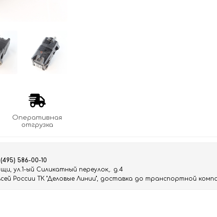
Оперативная
отгрузка
 (495) 586-00-10
и, ул.1-ый Силикатный переулок,. д.4
ей России ТК "Деловые Линии", доставка до транспортной компа