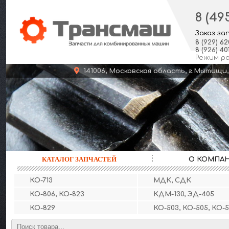
8 (49
Заказ за
8
(929)
62
8
(926)
401
Режим р
141006, Московская область, г.Мыт
КАТАЛОГ ЗАПЧАСТЕЙ
О КОМПА
КО-713
МДК, СДК
КО-806, КО-823
КДМ-130, ЭД-405
КО-829
КО-503, КО-505, КО-5