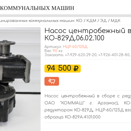
Я КОММУНАЛЬНЫХ МАШИН
инированных коммунальных машин: КО / КДМ / ЭД / МДК
Насос центробежный в
КО-829Д.06.02.100
Артикул:
НЦР-60/125Д
Вес:
90
кг.
Заказать: +7-929-620-29-20; +7-926-401-28-80
94 500
Насос центробежный в сборе с ред
ОАО "КОММАШ" г. Арзамас), КО-
редуктором КО-829Д, НЦР-60/125Д в
образца КО-829А.41.01.000