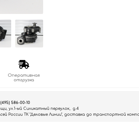
Оперативная
отгрузка
 (495) 586-00-10
и, ул.1-ый Силикатный переулок,. д.4
ей России ТК "Деловые Линии", доставка до транспортной компа