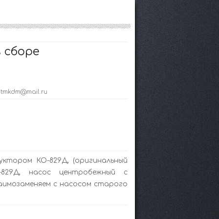
 сборе
; tmkdm@mail.ru
уктором КО-829Д, (оригинальный
829Д, насос центробежный с
заимозаменяем с насосом старого