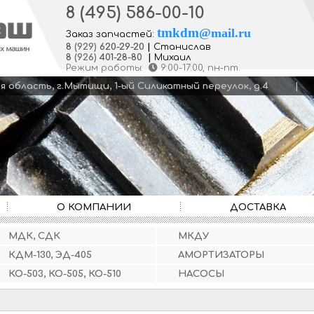
8 (495) 586-00-10
tmkdm
@
mail.ru
Заказ запчастей:
8
(929)
620-29-20
|
Станислав
8
(926)
401-28-80
|
Михаил
Режим работы:
9:00-17:00
, пн-пт.
кая область, г.Мытищи, 1-ый Силикатный переулок, д.4
О КОМПАНИИ
ДОСТАВКА
МДК, СДК
МКДУ
КДМ-130, ЭД-405
АМОРТИЗАТОРЫ
КО-503, КО-505, КО-510
НАСОСЫ