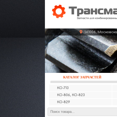
141006, Московс
КАТАЛОГ ЗАПЧАСТЕЙ
КО-713
КО-806, КО-823
КО-829