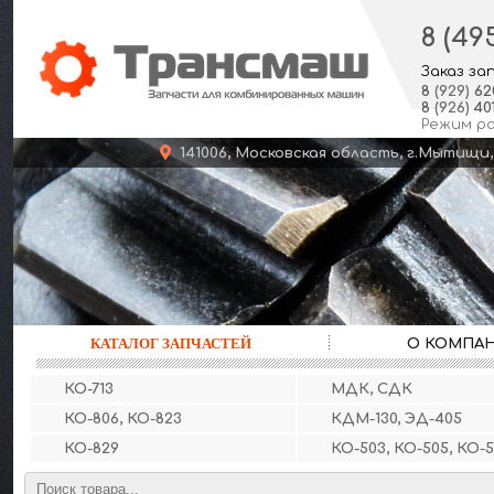
8 (49
Заказ за
8
(929)
62
8
(926)
401
Режим р
141006, Московская область, г.Мыт
КАТАЛОГ ЗАПЧАСТЕЙ
О КОМПА
КО-713
МДК, СДК
КО-806, КО-823
КДМ-130, ЭД-405
КО-829
КО-503, КО-505, КО-5